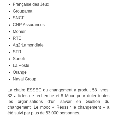
Française des Jeux
Groupama,
S
NCF
C
NP
Assurances
Monier
R
TE
,
Ag2rLamondiale
S
FR
,
Sanofi
La Poste
Orange
Naval Group
La chaire ESSEC du changement a produit
58
livres,
32
articles de recherche et
8
Mooc pour doter toutes
les organisations d’un savoir en Gestion du
changement. Le mooc « Réussir le changement » a
été suivi par plus de
53
000 personnes.